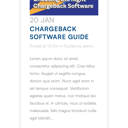
20 JAN
CHARGEBACK
SOFTWARE GUIDE
Posted at 13:41h
in
Guides
by
admin
Lorem ipsum dolor sit amet,
consectetur adipiscing elit. Cras tellus
tortor, feugiat ut sagittis congue,
dictum quis enim. Nunc eget enim in
est tempus consequat. Vestibulum
egestas quam metus, non tristique leo
faucibus et. In ultrices, risus ut sodales
malesuada, felis magna tincidunt nulla,
eget blandit...