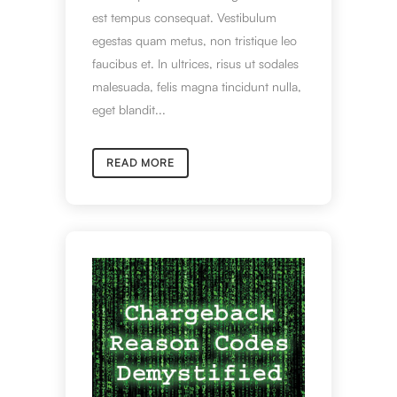
est tempus consequat. Vestibulum
egestas quam metus, non tristique leo
faucibus et. In ultrices, risus ut sodales
malesuada, felis magna tincidunt nulla,
eget blandit...
READ MORE