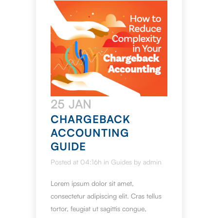
25 JAN
CHARGEBACK
ACCOUNTING
GUIDE
Posted at 04:16h
in
Guides
by
admin
Lorem ipsum dolor sit amet,
consectetur adipiscing elit. Cras tellus
tortor, feugiat ut sagittis congue,