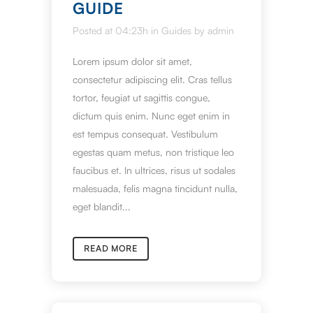
GUIDE
Posted at 04:23h
in
Guides
by
admin
Lorem ipsum dolor sit amet,
consectetur adipiscing elit. Cras tellus
tortor, feugiat ut sagittis congue,
dictum quis enim. Nunc eget enim in
est tempus consequat. Vestibulum
egestas quam metus, non tristique leo
faucibus et. In ultrices, risus ut sodales
malesuada, felis magna tincidunt nulla,
eget blandit...
READ MORE