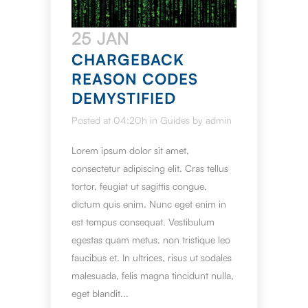
25 JAN
CHARGEBACK
REASON CODES
DEMYSTIFIED
Posted at 04:20h
in
Guides
by
admin
Lorem ipsum dolor sit amet,
consectetur adipiscing elit. Cras tellus
tortor, feugiat ut sagittis congue,
dictum quis enim. Nunc eget enim in
est tempus consequat. Vestibulum
egestas quam metus, non tristique leo
faucibus et. In ultrices, risus ut sodales
malesuada, felis magna tincidunt nulla,
eget blandit...