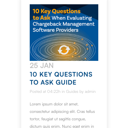
25 JAN
10 KEY QUESTIONS
TO ASK GUIDE
Posted at 04:22h
in
Guides
by
admin
Lorem ipsum dolor sit amet,
consectetur adipiscing elit. Cras tellus
tortor, feugiat ut sagittis congue,
dictum quis enim. Nunc eget enim in